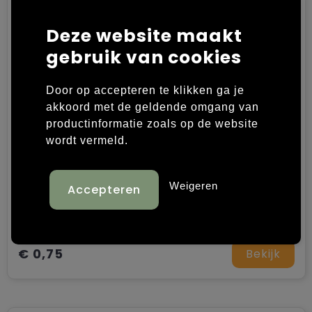
Laptop hoezen en tassen
Overige kleding
Deze website maakt
gebruik van cookies
Overige tassen
Polo's
Papieren tassen
Sweaters bedrukken
Door op accepteren te klikken ga je
akkoord met de geldende omgang van
Promotietassen
T-shirts bedrukken
productinformatie zoals op de website
wordt vermeld.
Reistassen
Vesten bedrukken
MUSIC - Oortelefoon
Rugzakken
Schoenen bedrukken
Weigeren
kunststof
Schoudertassen
Strandtassen
€ 0,75
Bekijk
Tassen voor sport