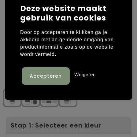
Deze website maakt
Laptop hoezen en tassen
Overige kleding
gebruik van cookies
Overige tassen
Polo's
Door op accepteren te klikken ga je
Papieren tassen
Sweaters bedrukken
akkoord met de geldende omgang van
productinformatie zoals op de website
Promotietassen
T-shirts bedrukken
wordt vermeld.
Reistassen
Vesten bedrukken
Weigeren
Rugzakken
Schoenen bedrukken
Schoudertassen
Strandtassen
Tassen voor sport
Stap 1: Selecteer een kleur