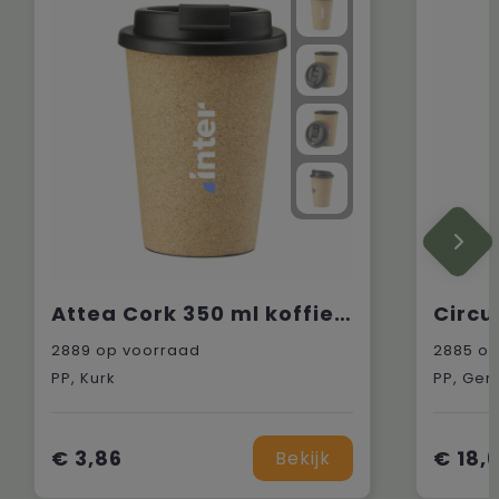
Attea Cork 350 ml koffiebeker
2889
op voorraad
2885
op
PP, Kurk
PP, Ger
€ 3,86
€ 18,
Bekijk