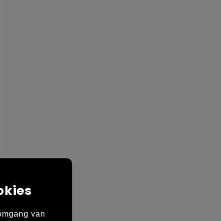
okies
 omgang van