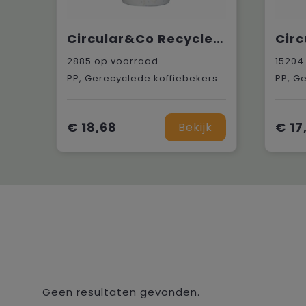
Circular&Co Recycled Coffee Cup 340 ml koffiebeker
2885
op voorraad
15204
PP, Gerecyclede koffiebekers
PP, G
€ 18,68
€ 17
Bekijk
Geen resultaten gevonden.