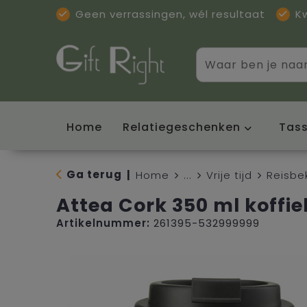
Geen verrassingen, wél resultaat
K
Home
Relatiegeschenken
Tas
Ga terug
|
Home
...
Vrije tijd
Reisbe
Attea Cork 350 ml koffi
Artikelnummer:
261395-532999999