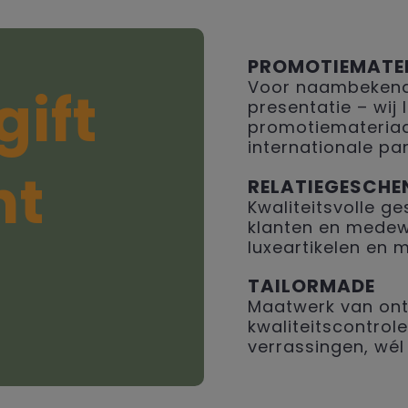
PROMOTIEMATE
Voor naambekendh
gift
presentatie – wij
promotiemateriaal
internationale par
ht
RELATIEGESCHE
Kwaliteitsvolle 
klanten en medew
luxeartikelen en 
TAILORMADE
Maatwerk van ont
kwaliteitscontrole
verrassingen, wél 