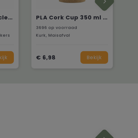
Circular&Co Recycled Now Cup 340 ml koffiebeker
PLA Cork Cup 350 ml koffiebeker
3696
op voorraad
ekers
Kurk, Maisafval
€ 6,98
kijk
Bekijk