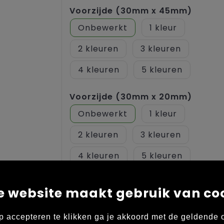
Voorzijde (30mm x 45mm)
Onbewerkt
1
2
3
4
5
Voorzijde (30mm x 20mm)
Onbewerkt
1
2
3
4
5
Voorzijde (25mm x 25mm)
e website maakt gebruik van co
Onbewerkt
Graveren
p accepteren te klikken ga je akkoord met de geldende