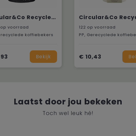
Circular&Co Recycled Coffee Cup 227 ml koffiebeker
op voorraad
122
op voorraad
erecyclede koffiebekers
PP, Gerecyclede koffieb
,93
€ 10,43
Bekijk
Be
Laatst door jou bekeken
Toch wel leuk hé!