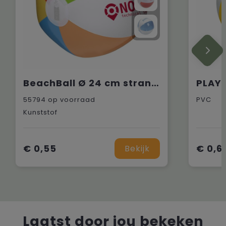
BeachBall Ø 24 cm strandbal
PLAYT
55794
op voorraad
PVC
Kunststof
€ 0,55
€ 0,6
Bekijk
Laatst door jou bekeken