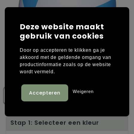
Laptop hoezen en tassen
Overige kleding
Deze website maakt
Overige tassen
Polo's
gebruik van cookies
Papieren tassen
Sweaters bedrukken
Door op accepteren te klikken ga je
Promotietassen
T-shirts bedrukken
akkoord met de geldende omgang van
productinformatie zoals op de website
Reistassen
Vesten bedrukken
wordt vermeld.
Rugzakken
Schoenen bedrukken
Weigeren
Schoudertassen
Strandtassen
Tassen voor sport
Stap 1: Selecteer een kleur