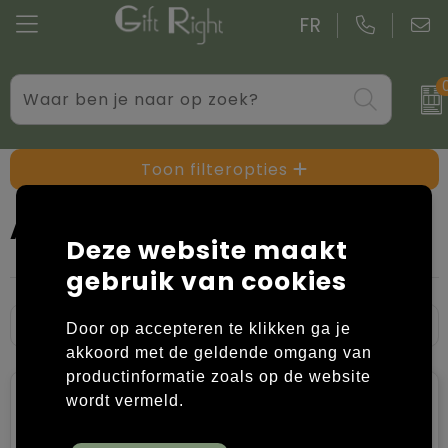
FR
Drinkwaren
Aktetassen
Blazers
Standaard kerstpakketten
Gadgets
Boodschappentassen bedrukken
Bodywarmers
Kerstpakketten op maat
Toon filteropties
Giveaways bedrukken
Goodiebags
Caps, Hoeden en Mutsen
Activity tracker
Deze website maakt
Kantoor
Jute tassen
Dekens, Fleecedekens en Kussens
gebruik van cookies
Persoonlijke verzorging
Katoenen draagtassen bedrukken
Handschoenen en Sjaals
Door op accepteren te klikken ga je
Schrijfwaren
Kledingtassen
Jassen
akkoord met de geldende omgang van
productinformatie zoals op de website
Overige relatiegeschenken
Koeltassen en Koelboxen
Kledingaccessoires
wordt vermeld.
Koffers en trolleys
Overhemden bedrukken