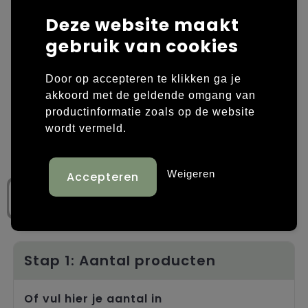
Deze website maakt
Laptop hoezen en tassen
Overige kleding
gebruik van cookies
Overige tassen
Polo's
Door op accepteren te klikken ga je
Papieren tassen
Sweaters bedrukken
akkoord met de geldende omgang van
productinformatie zoals op de website
Promotietassen
T-shirts bedrukken
wordt vermeld.
Reistassen
Vesten bedrukken
Weigeren
Rugzakken
Schoenen bedrukken
Schoudertassen
Strandtassen
Stap 1: Aantal producten
Tassen voor sport
Of vul hier je aantal in