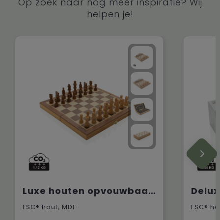
Op zoek naar nog meer inspiratie? Wij
helpen je!
Luxe houten opvouwbaar schaakspel
FSC® hout, MDF
FSC® ho