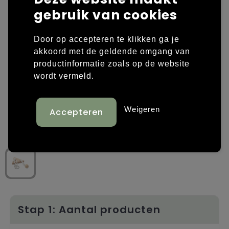
gebruik van cookies
Laptop hoezen en tassen
Overige kleding
Door op accepteren te klikken ga je
Overige tassen
Polo's
akkoord met de geldende omgang van
productinformatie zoals op de website
Papieren tassen
Sweaters bedrukken
wordt vermeld.
Promotietassen
T-shirts bedrukken
Weigeren
Reistassen
Vesten bedrukken
Rugzakken
Schoenen bedrukken
Schoudertassen
Strandtassen
Tassen voor sport
Stap 1: Aantal producten