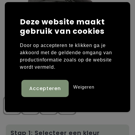
Laptop hoezen en tassen
Overige kleding
Deze website maakt
Overige tassen
Polo's
gebruik van cookies
Papieren tassen
Sweaters bedrukken
Door op accepteren te klikken ga je
Promotietassen
T-shirts bedrukken
akkoord met de geldende omgang van
productinformatie zoals op de website
Reistassen
Vesten bedrukken
wordt vermeld.
Rugzakken
Schoenen bedrukken
Weigeren
Schoudertassen
Strandtassen
Tassen voor sport
Stap 1: Selecteer een kleur