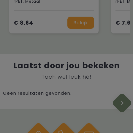
rPET, Metaal
rPET, M
€ 8,64
€ 7,6
Bekijk
Laatst door jou bekeken
Toch wel leuk hé!
Geen resultaten gevonden.