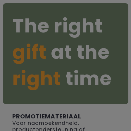
The right
gift
at the
right
time
PROMOTIEMATERIAAL
Voor naambekendheid,
productondersteuning of