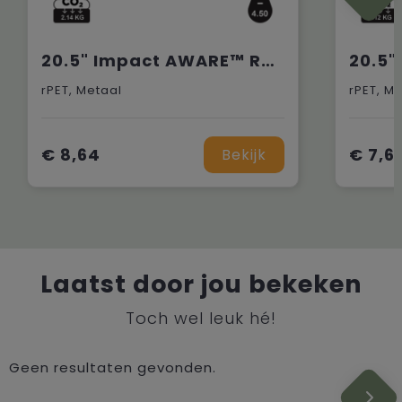
20.5" Impact AWARE™ RPET 190T pongee bamboe miniparaplu
rPET, Metaal
rPET, M
€ 8,64
€ 7,6
Bekijk
Laatst door jou bekeken
Toch wel leuk hé!
Geen resultaten gevonden.