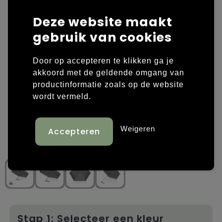
Deze website maakt
Laptop hoezen en tassen
Overige kleding
gebruik van cookies
Overige tassen
Polo's
Door op accepteren te klikken ga je
Papieren tassen
Sweaters bedrukken
akkoord met de geldende omgang van
productinformatie zoals op de website
Promotietassen
T-shirts bedrukken
wordt vermeld.
Reistassen
Vesten bedrukken
Weigeren
Rugzakken
Schoenen bedrukken
Schoudertassen
Strandtassen
Tassen voor sport
Stap 1: Selecteer een kleur