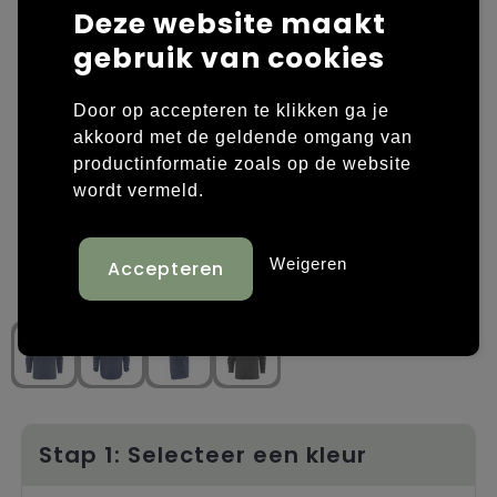
Deze website maakt
Laptop hoezen en tassen
Overige kleding
gebruik van cookies
Overige tassen
Polo's
Door op accepteren te klikken ga je
akkoord met de geldende omgang van
Papieren tassen
Sweaters bedrukken
productinformatie zoals op de website
wordt vermeld.
Promotietassen
T-shirts bedrukken
Reistassen
Vesten bedrukken
Weigeren
Rugzakken
Schoenen bedrukken
Schoudertassen
Strandtassen
Tassen voor sport
Stap 1: Selecteer een kleur