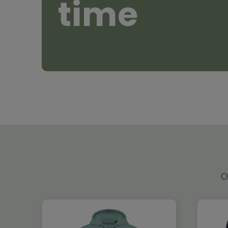
time
O