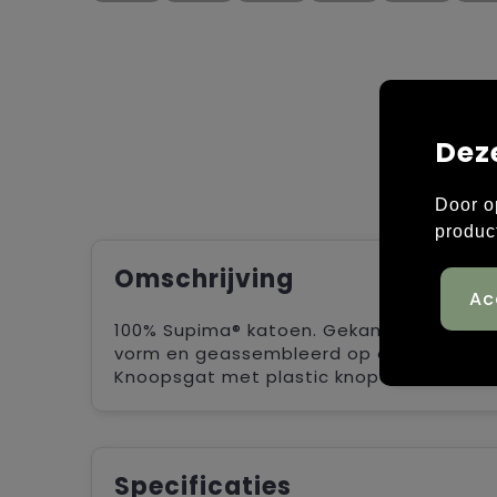
Dez
Door o
produc
Omschrijving
100% Supima® katoen. Gekamd katoen. Gaug
vorm en geassembleerd op de machine. H
Knoopsgat met plastic knopen. Ton-sur-
Specificaties