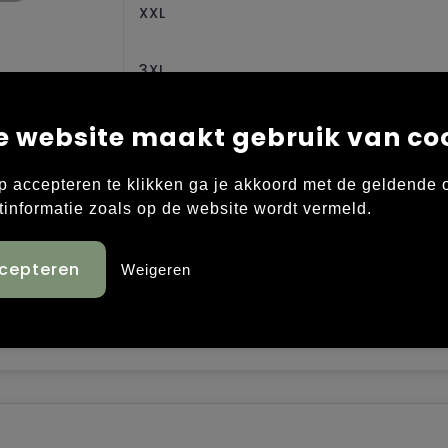
XXL
3XL
4XL
e website maakt gebruik van co
p accepteren te klikken ga je akkoord met de geldende
tinformatie zoals op de website wordt vermeld.
Weigeren
e 12. Stof van topkwaliteit. Fully-fashioned: gebrei
alsopening, mouwuiteinden en onderkant in 1x1 ribbo
ton.