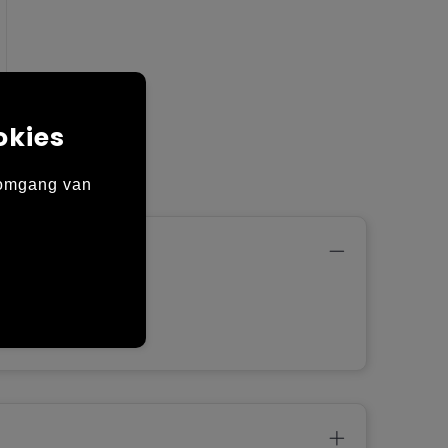
okies
 omgang van
d in de
ord.