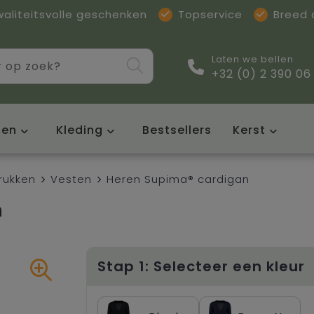
waliteitsvolle geschenken
Topservice
Breed
Laten we bellen
+32 (0) 2 390 06
sen
Kleding
Bestsellers
Kerst
rukken
Vesten
Heren Supima® cardigan
n
Stap 1: Selecteer een kleur