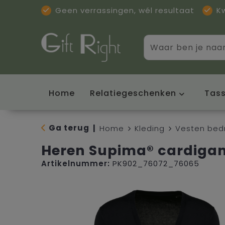
Geen verrassingen, wél resultaat
K
Home
Relatiegeschenken
Tas
Ga terug
|
Home
Kleding
Vesten bed
Heren Supima® cardiga
Artikelnummer:
PK902_76072_76065