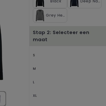
Black
Deep Navy
Grey Heather
Stap 2: Selecteer een
maat
S
M
L
XL