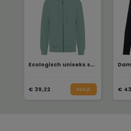
Ecologisch uniseks sweatvest met capuchon
€ 39,22
€ 4
Bekijk