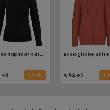
Dames Supima® cardigan
3,40
€ 82,45
Bekijk
Be