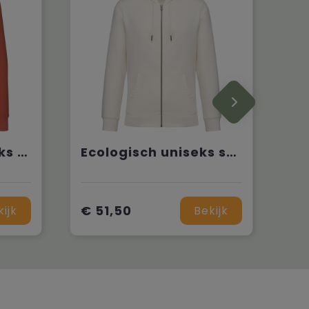
Ecologische uniseks sweater met rits en capuchon French Terry
Ecologisch uniseks sweatvest met capuchon
€ 51,50
kijk
Bekijk