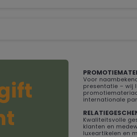
PROMOTIEMATE
Voor naambekendh
gift
presentatie – wij
promotiemateriaal
internationale par
ht
RELATIEGESCHE
Kwaliteitsvolle 
klanten en medew
luxeartikelen en 