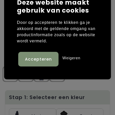
Deze website maakt
gebruik van cookies
Laptop hoezen en tassen
Overige kleding
Overige tassen
Polo's
Door op accepteren te klikken ga je
akkoord met de geldende omgang van
Papieren tassen
Sweaters bedrukken
productinformatie zoals op de website
wordt vermeld.
Promotietassen
T-shirts bedrukken
Reistassen
Vesten bedrukken
Weigeren
Rugzakken
Schoenen bedrukken
Schoudertassen
Strandtassen
Stap 1: Selecteer een kleur
Tassen voor sport