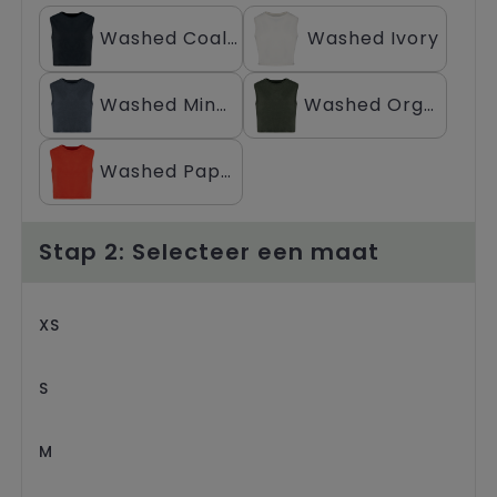
Trolleys
Washed Coal Grey
Washed Ivory
Washed Mineral Grey
Washed Organic Khaki
Washed Paprika
Stap 2: Selecteer een maat
XS
S
M