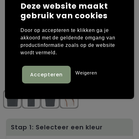
Deze website maakt
Laptop hoezen en tassen
Overige kleding
gebruik van cookies
Overige tassen
Polo's
Door op accepteren te klikken ga je
akkoord met de geldende omgang van
Papieren tassen
Sweaters bedrukken
productinformatie zoals op de website
wordt vermeld.
Promotietassen
T-shirts bedrukken
Reistassen
Vesten bedrukken
Weigeren
Rugzakken
Schoenen bedrukken
Schoudertassen
Strandtassen
Tassen voor sport
Stap 1: Selecteer een kleur