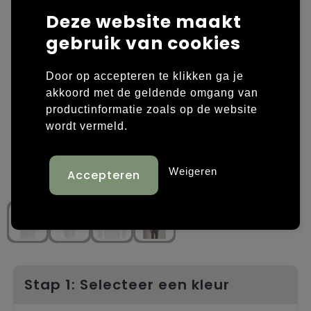
Deze website maakt
Laptop hoezen en tassen
Overige kleding
gebruik van cookies
Overige tassen
Polo's
Door op accepteren te klikken ga je
Papieren tassen
Sweaters bedrukken
akkoord met de geldende omgang van
productinformatie zoals op de website
Promotietassen
T-shirts bedrukken
wordt vermeld.
Reistassen
Vesten bedrukken
Weigeren
Rugzakken
Schoenen bedrukken
Schoudertassen
Strandtassen
Tassen voor sport
Stap 1: Selecteer een kleur