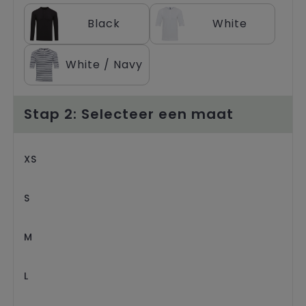
Trolleys
Black
White
White / Navy
Stap 2: Selecteer een maat
XS
S
M
L