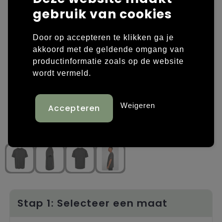
gebruik van cookies
Laptop hoezen en tassen
Overige kleding
Door op accepteren te klikken ga je
Overige tassen
Polo's
akkoord met de geldende omgang van
productinformatie zoals op de website
Papieren tassen
Sweaters bedrukken
wordt vermeld.
Promotietassen
T-shirts bedrukken
Weigeren
Reistassen
Vesten bedrukken
Rugzakken
Schoenen bedrukken
Schoudertassen
Strandtassen
Tassen voor sport
Stap 1: Selecteer een maat