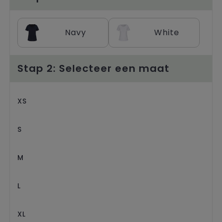
Trolleys
Navy
White
Stap 2: Selecteer een maat
XS
S
M
L
XL