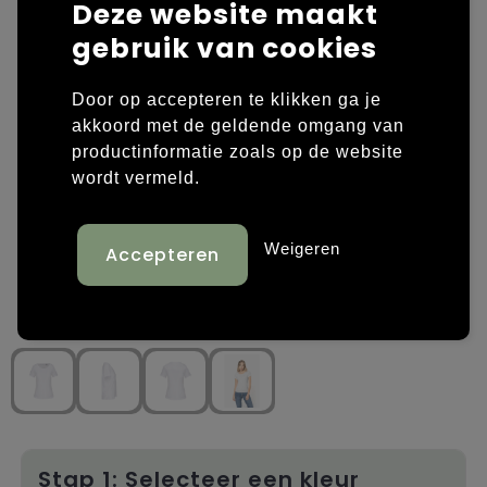
Deze website maakt
gebruik van cookies
Laptop hoezen en tassen
Overige kleding
Overige tassen
Polo's
Door op accepteren te klikken ga je
akkoord met de geldende omgang van
Papieren tassen
Sweaters bedrukken
productinformatie zoals op de website
wordt vermeld.
Promotietassen
T-shirts bedrukken
Reistassen
Vesten bedrukken
Weigeren
Rugzakken
Schoenen bedrukken
Schoudertassen
Strandtassen
Tassen voor sport
Stap 1: Selecteer een kleur