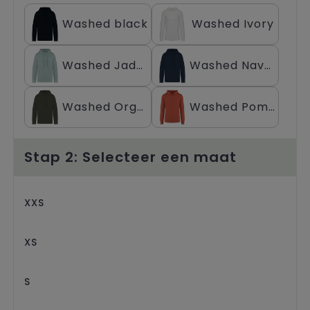
Trolleys
Washed black
Washed Ivory
Washed Jade Green
Washed Navy Blue
Washed Organic Khaki
Washed Pomelo
Stap 2: Selecteer een maat
XXS
XS
S