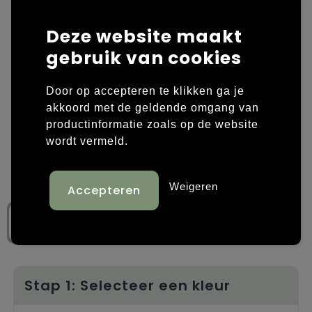
Laptop hoezen en tassen
Overige kleding
Deze website maakt
gebruik van cookies
Overige tassen
Polo's
Papieren tassen
Sweaters bedrukken
Door op accepteren te klikken ga je
akkoord met de geldende omgang van
Promotietassen
T-shirts bedrukken
productinformatie zoals op de website
wordt vermeld.
Reistassen
Vesten bedrukken
Rugzakken
Schoenen bedrukken
Weigeren
Schoudertassen
Strandtassen
Tassen voor sport
Stap 1: Selecteer een kleur