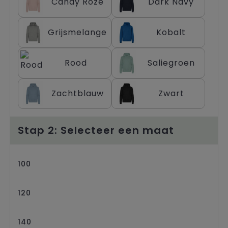
Candy Roze
Dark Navy
Trolleys
Grijsmelange
Kobalt
Rood
Saliegroen
Zachtblauw
Zwart
Stap 2: Selecteer een maat
100
120
140