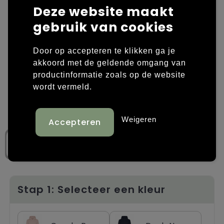
Deze website maakt
Laptop hoezen en tassen
Overige kleding
gebruik van cookies
Overige tassen
Polo's
Door op accepteren te klikken ga je
akkoord met de geldende omgang van
Papieren tassen
Sweaters bedrukken
productinformatie zoals op de website
wordt vermeld.
Promotietassen
T-shirts bedrukken
Reistassen
Vesten bedrukken
Weigeren
Rugzakken
Schoenen bedrukken
Schoudertassen
Strandtassen
Stap 1: Selecteer een kleur
Tassen voor sport