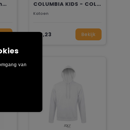
Sweater bio raglanmouwen kids
COLUMBIA KIDS - COLUMBIA KIDS Trui
Katoen
€ 9,23
ijk
Bekijk
okies
 omgang van