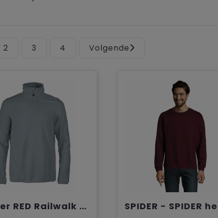
2
3
4
Volgende
Printer RED Railwalk Fleece Jacket Men