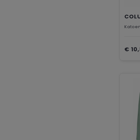
Katoe
€ 10