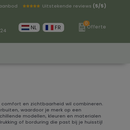
 aanbod
Uitstekende reviews
(5/5)
0
Offerte
NL
FR
 24
 comfort en zichtbaarheid wil combineren.
rbuiten, waardoor je merk op een
erschillende modellen, kleuren en materialen
king of borduring die past bij je huisstijl