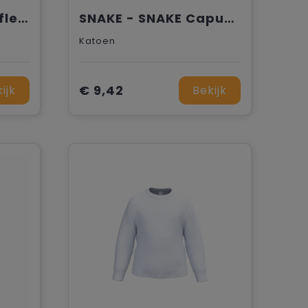
BS Polaris half zip fleece sweater, 160 gr/m²
SNAKE - SNAKE Capuchon
Katoen
€ 9,42
ijk
Bekijk