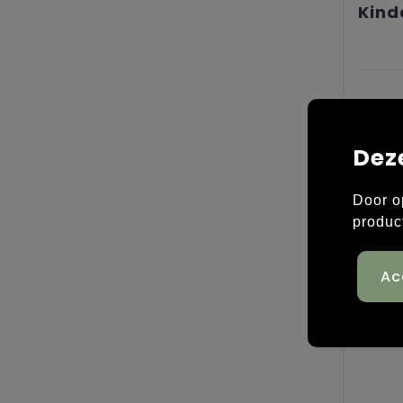
€ 7,
Dez
Door o
produc