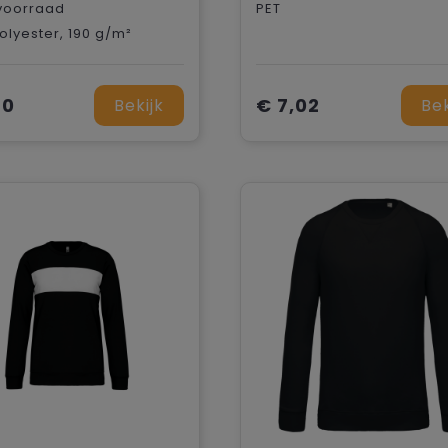
voorraad
PET
olyester, 190 g/m²
80
€ 7,02
Bekijk
Bek