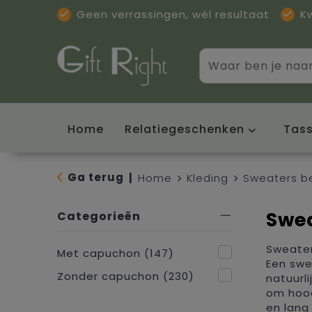
Geen verrassingen, wél resultaat
K
Home
Relatiegeschenken
Tas
Ga terug
|
Home
Kleding
Sweaters b
Swe
Categorieën
Sweater
Met capuchon
(147)
Een swe
Zonder capuchon
(230)
natuurli
om hood
en lang 