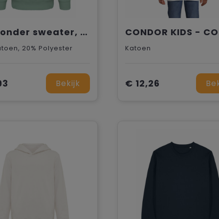
BS Wonder sweater, 300 gr/m²
toen, 20% Polyester
Katoen
93
€ 12,26
Bekijk
Bek