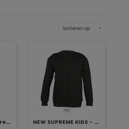
SPIDER - SPIDER heren sweater260g
NEW SUPREME KIDS - NEWSUPREME sweat Kind 280g