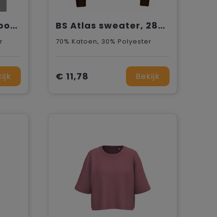
BS Outsider kids hoodie, 280 gr/m²
BS Atlas sweater, 280 gr/m²
r
70% Katoen, 30% Polyester
€ 11,78
ijk
Bekijk