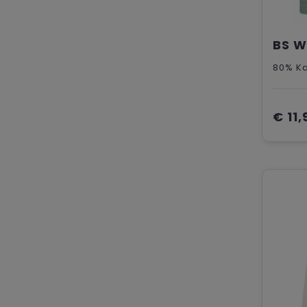
80% Ka
€ 11,