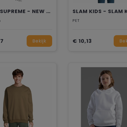
NEW SUPREME - NEW SUPREME sweater 280g
n
PET
77
€ 10,13
Bekijk
Bek