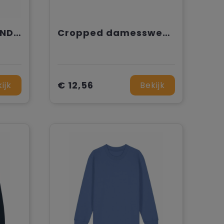
CONDOR KIDS - CONDOR KIDS capuchon
Cropped damessweater met korte mouwen en ronde hals
€ 12,56
ijk
Bekijk