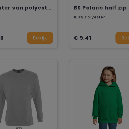
Sweater van polyester
100% Polyester
36
€ 9,41
Bekijk
Bek