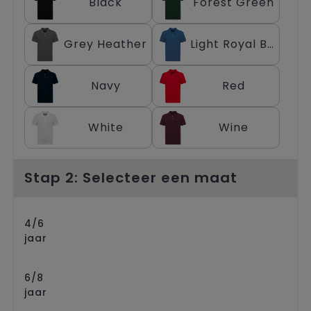
Black
Forest Green
Trolleys
Grey Heather
Light Royal Blue
Navy
Red
White
Wine
Stap 2: Selecteer een maat
4/6
jaar
6/8
jaar