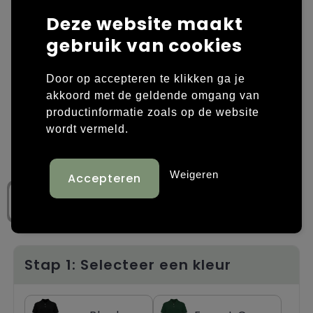
Deze website maakt
Laptop hoezen en tassen
Overige kleding
gebruik van cookies
Overige tassen
Polo's
Door op accepteren te klikken ga je
Papieren tassen
Sweaters bedrukken
akkoord met de geldende omgang van
productinformatie zoals op de website
Promotietassen
T-shirts bedrukken
wordt vermeld.
Reistassen
Vesten bedrukken
Weigeren
Rugzakken
Schoenen bedrukken
Schoudertassen
Strandtassen
Stap 1: Selecteer een kleur
Tassen voor sport