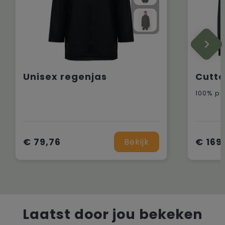
Unisex regenjas
€ 79,76
€ 169
Bekijk
Laatst door jou bekeken