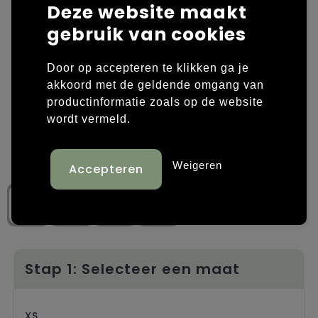
Deze website maakt
Laptop hoezen en tassen
Overige kleding
gebruik van cookies
Overige tassen
Polo's
Door op accepteren te klikken ga je
akkoord met de geldende omgang van
Papieren tassen
Sweaters bedrukken
productinformatie zoals op de website
wordt vermeld.
Promotietassen
T-shirts bedrukken
Reistassen
Vesten bedrukken
Weigeren
Rugzakken
Schoenen bedrukken
Schoudertassen
Strandtassen
Stap 1: Selecteer een maat
Tassen voor sport
XS