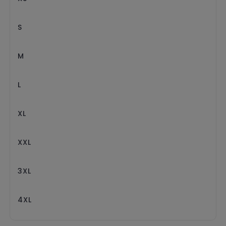
Trolleys
S
M
L
XL
XXL
3XL
4XL