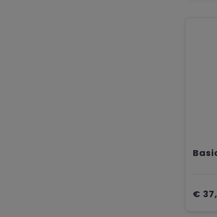
Basi
€ 37