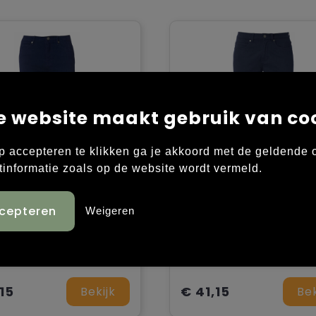
e website maakt gebruik van co
p accepteren te klikken ga je akkoord met de geldende
tinformatie zoals op de website wordt vermeld.
Weigeren
Clique 5-Pocket Stretch Women
toen, 2% elastaan.
98% katoen, 2% elastaan.
15
€ 41,15
Bekijk
Bek