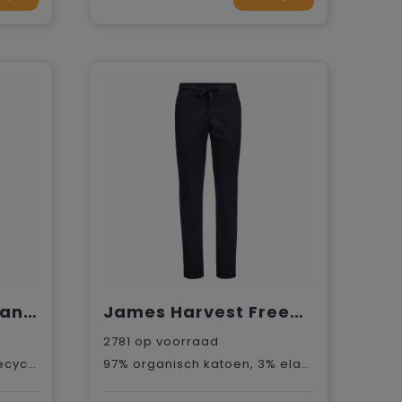
James Harvest Atlantis Broek Dames
James Harvest Freehold Broek Dames
2781
op voorraad
59,5% Pre-Consumer gerecycled katoen, 22% gerecycled polyester, 16% Post-Consumer gerecycled katoen, 2,5% elastaan, Gerecycled materiaal
97% organisch katoen, 3% elastaan