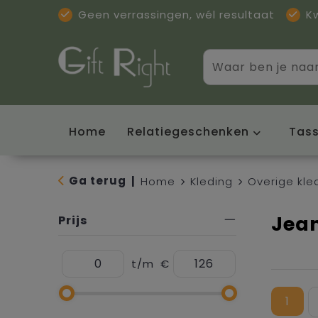
Geen verrassingen, wél resultaat
K
Home
Relatiegeschenken
Tas
Ga terug
|
Home
Kleding
Overige kle
Jea
Prijs
t/m
€
1