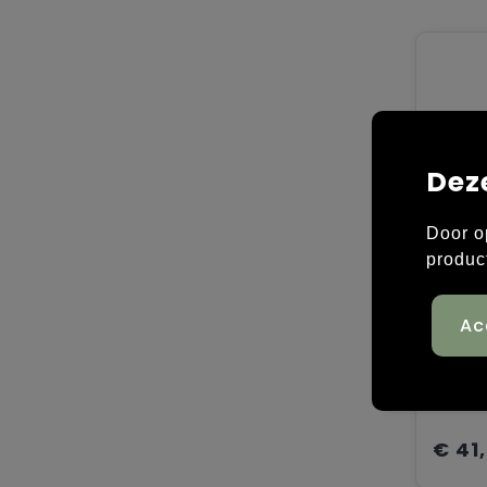
Dez
Door o
produc
98% ka
€ 41,