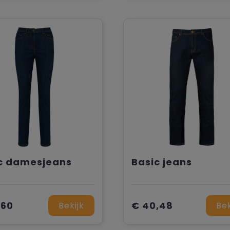
c damesjeans
Basic jeans
,60
€ 40,48
Bekijk
Bek