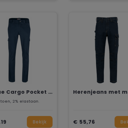
Clique Cargo Pocket Stretch
toen, 2% elastaan.
,19
€ 55,76
Bekijk
Bek