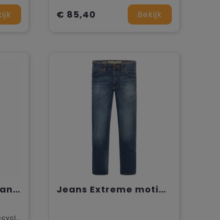
€ 85,40
ijk
Bekijk
James Harvest Atlantis Broek Heren
Jeans Extreme motion straight
59,5% Pre-consumer gerecycled katoen, 22% gerecycled polyester, 16% post-consumer gerecycled katoen, 2,5% elastaan