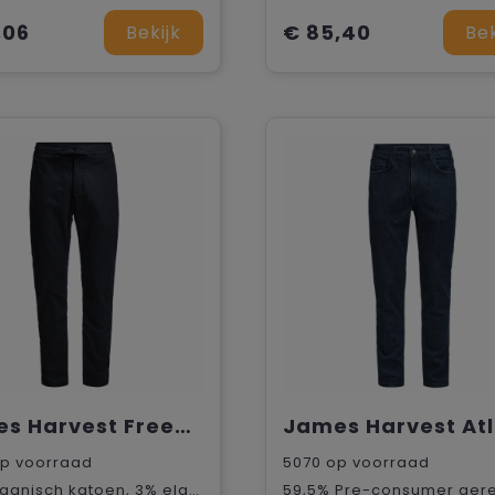
,06
€ 85,40
Bekijk
Bek
James Harvest Freehold Broek Heren
p voorraad
5070
op voorraad
97% organisch katoen, 3% elastaan