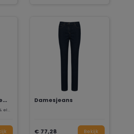
Cutter & Buck Edgemont Chinos Heren
Damesjeans
70% katoen, 25% rayon, 5% elastaan.
€ 77,28
ijk
Bekijk