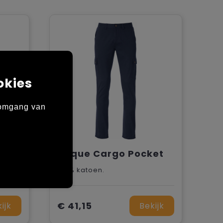
okies
 omgang van
Clique 5-Pocket Stretch
Clique Cargo Pocket
100% katoen.
€ 41,15
ijk
Bekijk