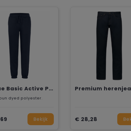
Clique Basic Active Pants Junior
Premium herenje
pun dyed polyester.
,69
€ 28,28
Bekijk
Bek