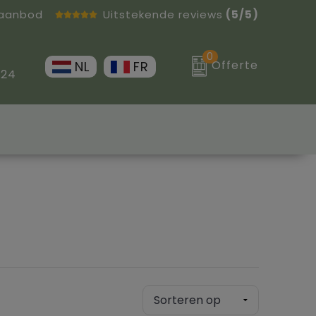
 aanbod
Uitstekende reviews
(5/5)
0
Offerte
NL
FR
 24