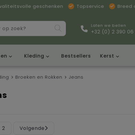
waliteitsvolle geschenken
Topservice
Breed
Laten we bellen
+32 (0) 2 390 06
sen
Kleding
Bestsellers
Kerst
ding
Broeken en Rokken
Jeans
ns
2
Volgende