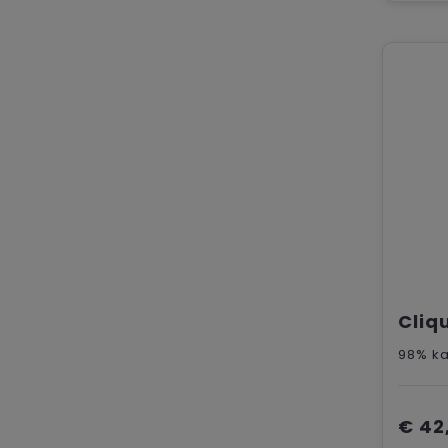
98% ka
€ 42