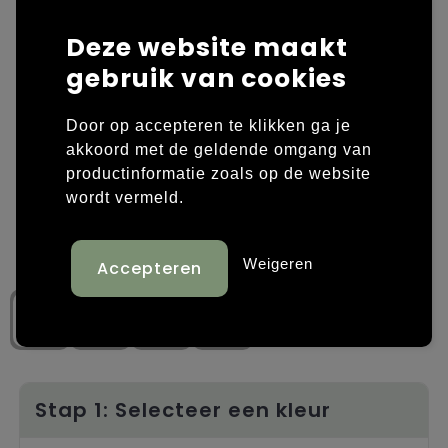
Laptop hoezen en tassen
Overige kleding
Deze website maakt
gebruik van cookies
Overige tassen
Polo's
Door op accepteren te klikken ga je
Papieren tassen
Sweaters bedrukken
akkoord met de geldende omgang van
Promotietassen
T-shirts bedrukken
productinformatie zoals op de website
wordt vermeld.
Reistassen
Vesten bedrukken
Weigeren
Rugzakken
Schoenen bedrukken
Schoudertassen
Strandtassen
Tassen voor sport
Stap 1: Selecteer een kleur