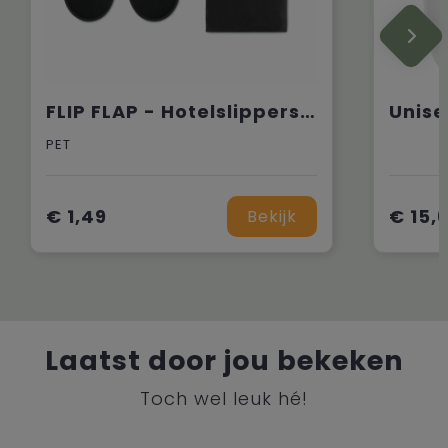
FLIP FLAP - Hotelslippers in pouch
Unise
PET
€ 1,49
€ 15,
Bekijk
Laatst door jou bekeken
Toch wel leuk hé!