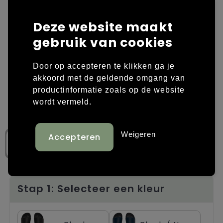
Laptop hoezen en tassen
Overige kleding
Deze website maakt
gebruik van cookies
Overige tassen
Polo's
Papieren tassen
Sweaters bedrukken
Door op accepteren te klikken ga je
akkoord met de geldende omgang van
Promotietassen
T-shirts bedrukken
productinformatie zoals op de website
wordt vermeld.
Reistassen
Vesten bedrukken
Rugzakken
Schoenen bedrukken
Weigeren
Schoudertassen
Strandtassen
Stap 1: Selecteer een kleur
Tassen voor sport