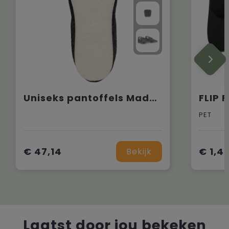
Uniseks pantoffels Made in France
PET
€ 47,14
€ 1,4
Bekijk
Laatst door jou bekeken