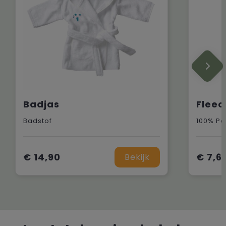
Badjas
Badstof
100% Po
€ 14,90
€ 7,6
Bekijk