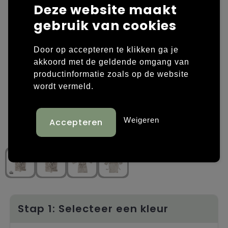
Deze website maakt
Laptop hoezen en tassen
Overige kleding
gebruik van cookies
Overige tassen
Polo's
Door op accepteren te klikken ga je
akkoord met de geldende omgang van
Papieren tassen
Sweaters bedrukken
productinformatie zoals op de website
wordt vermeld.
Promotietassen
T-shirts bedrukken
Reistassen
Vesten bedrukken
Weigeren
Rugzakken
Schoenen bedrukken
Schoudertassen
Strandtassen
Tassen voor sport
Stap 1: Selecteer een kleur