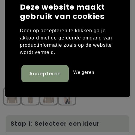
Deze website maakt
Laptop hoezen en tassen
Overige kleding
gebruik van cookies
Overige tassen
Polo's
Door op accepteren te klikken ga je
akkoord met de geldende omgang van
Papieren tassen
Sweaters bedrukken
productinformatie zoals op de website
Promotietassen
T-shirts bedrukken
wordt vermeld.
Reistassen
Vesten bedrukken
Weigeren
Rugzakken
Schoenen bedrukken
Schoudertassen
Strandtassen
Tassen voor sport
Stap 1: Selecteer een kleur