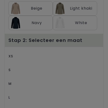
Trolleys
Beige
Light khaki
Navy
White
Stap 2: Selecteer een maat
XS
S
M
L