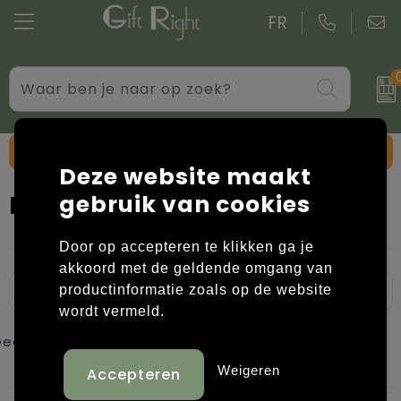
FR
Drinkwaren
Aktetassen
Blazers
Standaard kerstpakketten
Gadgets
Boodschappentassen bedrukken
Bodywarmers
Kerstpakketten op maat
Toon filteropties
Deze website maakt
Giveaways bedrukken
Goodiebags
Caps, Hoeden en Mutsen
Blazerzakdoeken
gebruik van cookies
Kantoor
Jute tassen
Dekens, Fleecedekens en Kussens
Door op accepteren te klikken ga je
Persoonlijke verzorging
Katoenen draagtassen bedrukken
Handschoenen en Sjaals
akkoord met de geldende omgang van
productinformatie zoals op de website
Schrijfwaren
Kledingtassen
Jassen
wordt vermeld.
een resultaten gevonden.
Overige relatiegeschenken
Koeltassen en Koelboxen
Kledingaccessoires
Weigeren
Koffers en trolleys
Overhemden bedrukken