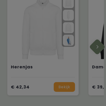
Herenjas
Dame
€ 42,34
€ 39,
Bekijk