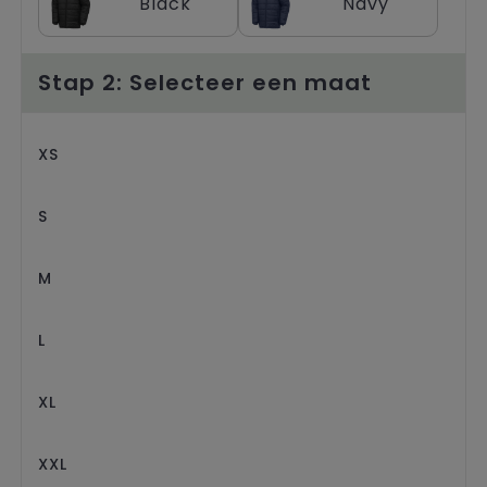
Black
Navy
Trolleys
Stap 2: Selecteer een maat
XS
S
M
L
XL
XXL