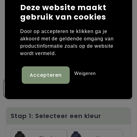
Deze website maakt
Laptop hoezen en tassen
Overige kleding
gebruik van cookies
Overige tassen
Polo's
Door op accepteren te klikken ga je
akkoord met de geldende omgang van
Papieren tassen
Sweaters bedrukken
productinformatie zoals op de website
Promotietassen
T-shirts bedrukken
wordt vermeld.
Reistassen
Vesten bedrukken
Weigeren
Rugzakken
Schoenen bedrukken
Schoudertassen
Strandtassen
Stap 1: Selecteer een kleur
Tassen voor sport