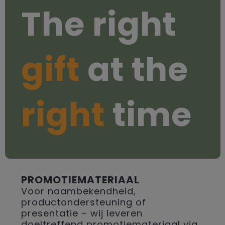
The right
gift
at the
right
time
PROMOTIEMATERIAAL
Voor naambekendheid,
productondersteuning of
presentatie – wij leveren
doeltreffend promotiemateriaal via