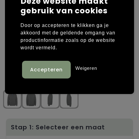
Deze website maakt
gebruik van cookies
Laptop hoezen en tassen
Overige kleding
Overige tassen
Polo's
Door op accepteren te klikken ga je
akkoord met de geldende omgang van
Papieren tassen
Sweaters bedrukken
productinformatie zoals op de website
wordt vermeld.
Promotietassen
T-shirts bedrukken
Weigeren
Reistassen
Vesten bedrukken
Rugzakken
Schoenen bedrukken
Schoudertassen
Strandtassen
Tassen voor sport
Stap 1: Selecteer een maat