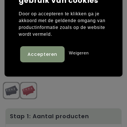
gebruik van cookies
Laptop hoezen en tassen
Overige kleding
Door op accepteren te klikken ga je
akkoord met de geldende omgang van
Overige tassen
Polo's
productinformatie zoals op de website
wordt vermeld.
Papieren tassen
Sweaters bedrukken
Promotietassen
T-shirts bedrukken
Weigeren
Reistassen
Vesten bedrukken
Rugzakken
Schoenen bedrukken
Schoudertassen
Strandtassen
Tassen voor sport
Stap 1: Aantal producten