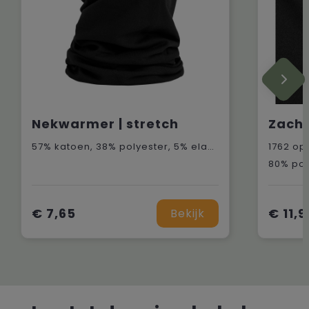
Nekwarmer | stretch
Zach
57% katoen, 38% polyester, 5% elastaan
1762
op 
80% pol
€ 7,65
€ 11,9
Bekijk