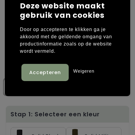
Deze website maakt
Laptop hoezen en tassen
Overige kleding
gebruik van cookies
Overige tassen
Polo's
Door op accepteren te klikken ga je
akkoord met de geldende omgang van
Papieren tassen
Sweaters bedrukken
productinformatie zoals op de website
wordt vermeld.
Promotietassen
T-shirts bedrukken
Reistassen
Vesten bedrukken
Weigeren
Rugzakken
Schoenen bedrukken
Schoudertassen
Strandtassen
Stap 1: Selecteer een kleur
Tassen voor sport