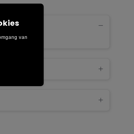
okies
 omgang van