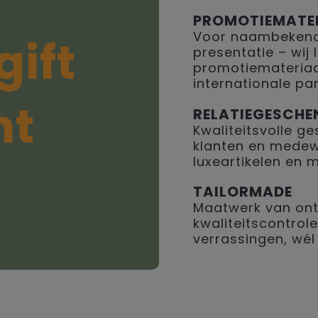
PROMOTIEMATE
Voor naambekendh
gift
presentatie – wij
promotiemateriaal
internationale par
ht
RELATIEGESCHE
Kwaliteitsvolle 
klanten en medew
luxeartikelen en 
TAILORMADE
Maatwerk van ont
kwaliteitscontrole
verrassingen, wél 