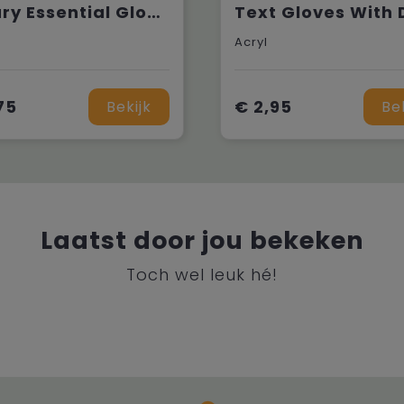
Luxury Essential Gloves
Text Gloves With 
Acryl
75
€ 2,95
Bekijk
Be
Laatst door jou bekeken
Toch wel leuk hé!