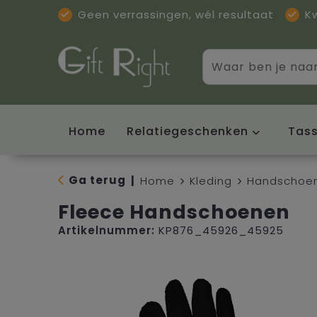
Geen verrassingen, wél resultaat
K
Home
Relatiegeschenken
Tas
Ga terug
|
Home
Kleding
Handschoen
Fleece Handschoenen
Artikelnummer:
KP876_45926_45925