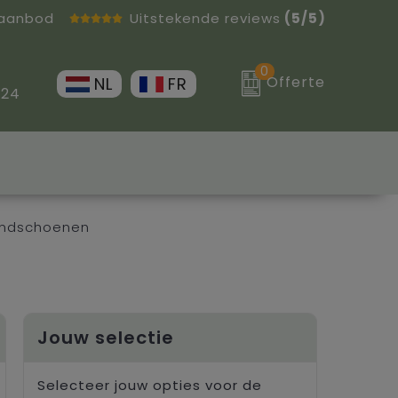
 aanbod
Uitstekende reviews
(5/5)
0
Offerte
NL
FR
 24
andschoenen
Jouw selectie
Selecteer jouw opties voor de