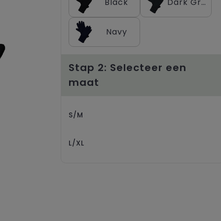
Black
Dark Grey
Navy
Stap 2: Selecteer een
maat
S/M
L/XL