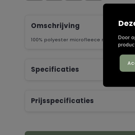
Dez
Omschrijving
Door o
100% polyester microfleece met anti-pill
produc
Specificaties
Prijsspecificaties