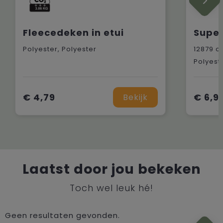
Fleecedeken in etui
Polyester, Polyester
12879
op
Polyest
€ 4,79
€ 6,9
Bekijk
Laatst door jou bekeken
Toch wel leuk hé!
Geen resultaten gevonden.