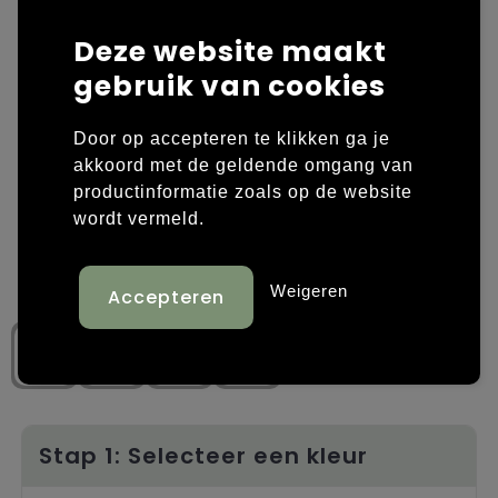
Laptop hoezen en tassen
Overige kleding
Deze website maakt
gebruik van cookies
Overige tassen
Polo's
Door op accepteren te klikken ga je
Papieren tassen
Sweaters bedrukken
akkoord met de geldende omgang van
productinformatie zoals op de website
Promotietassen
T-shirts bedrukken
wordt vermeld.
Reistassen
Vesten bedrukken
Weigeren
Rugzakken
Schoenen bedrukken
Schoudertassen
Strandtassen
Tassen voor sport
Stap 1: Selecteer een kleur