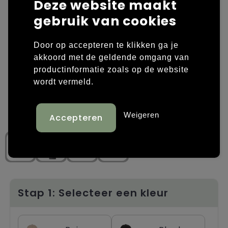
Deze website maakt
gebruik van cookies
Laptop hoezen en tassen
Overige kleding
Overige tassen
Polo's
Door op accepteren te klikken ga je
akkoord met de geldende omgang van
Papieren tassen
Sweaters bedrukken
productinformatie zoals op de website
wordt vermeld.
Promotietassen
T-shirts bedrukken
Reistassen
Vesten bedrukken
Weigeren
Rugzakken
Schoenen bedrukken
Schoudertassen
Strandtassen
Stap 1: Selecteer een kleur
Tassen voor sport