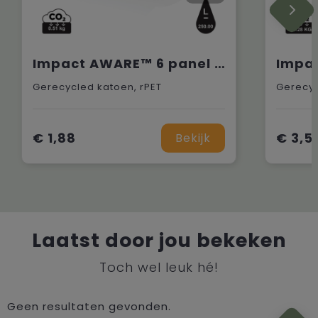
Impact AWARE™ 6 panel 280gr recycled katoen cap met bies
Gerecycled katoen, rPET
Gerecyc
€ 1,88
€ 3,5
Bekijk
Laatst door jou bekeken
Toch wel leuk hé!
Geen resultaten gevonden.