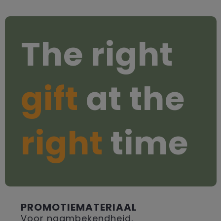
The right
gift
at the
right
time
PROMOTIEMATERIAAL
Voor naambekendheid,