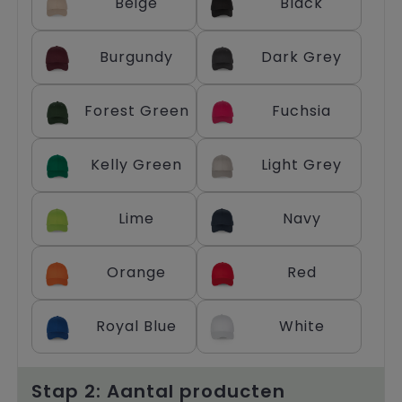
Beige
Black
Trolleys
Burgundy
Dark Grey
Forest Green
Fuchsia
Kelly Green
Light Grey
Lime
Navy
Orange
Red
Royal Blue
White
Stap 2: Aantal producten