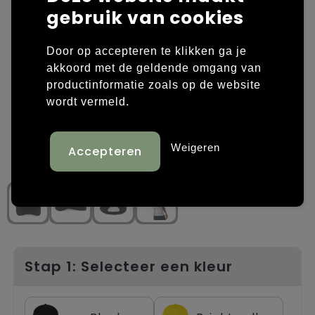
gebruik van cookies
Laptop hoezen en tassen
Overige kleding
Door op accepteren te klikken ga je
Overige tassen
Polo's
akkoord met de geldende omgang van
productinformatie zoals op de website
Papieren tassen
Sweaters bedrukken
wordt vermeld.
Promotietassen
T-shirts bedrukken
Weigeren
Reistassen
Vesten bedrukken
Rugzakken
Schoenen bedrukken
Schoudertassen
Strandtassen
Stap 1: Selecteer een kleur
Tassen voor sport