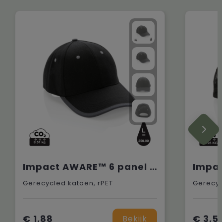
Impact AWARE™ 6 panel 280gr recycled katoen cap met bies
Gerecycled katoen, rPET
Gerecyc
€ 1,88
€ 3,5
Bekijk