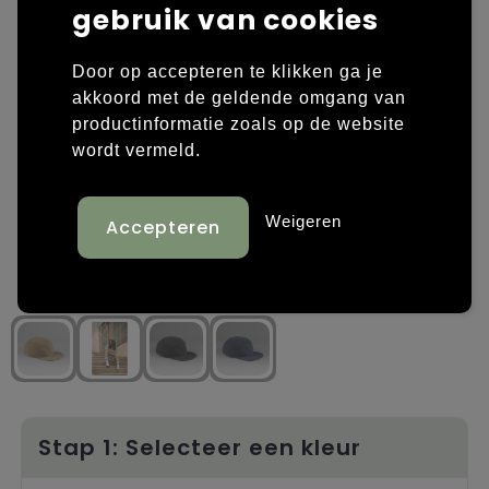
gebruik van cookies
Laptop hoezen en tassen
Overige kleding
Door op accepteren te klikken ga je
Overige tassen
Polo's
akkoord met de geldende omgang van
productinformatie zoals op de website
Papieren tassen
Sweaters bedrukken
wordt vermeld.
Promotietassen
T-shirts bedrukken
Weigeren
Reistassen
Vesten bedrukken
Rugzakken
Schoenen bedrukken
Schoudertassen
Strandtassen
Tassen voor sport
Stap 1: Selecteer een kleur