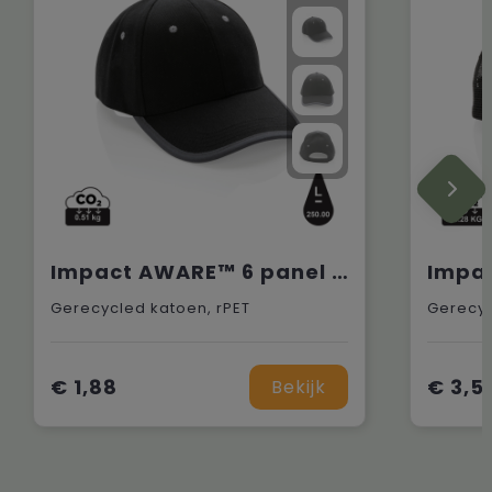
Impact AWARE™ 6 panel 280gr recycled katoen cap met bies
Gerecycled katoen, rPET
Gerecyc
€ 1,88
€ 3,5
Bekijk