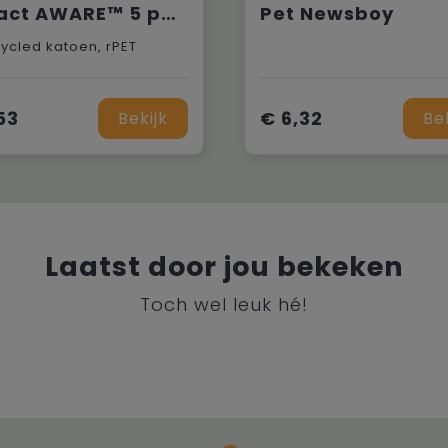
Impact AWARE™ 5 panel recycled katoenen truckercap
Pet Newsboy
ycled katoen, rPET
53
€ 6,32
Bekijk
Be
Laatst door jou bekeken
Toch wel leuk hé!