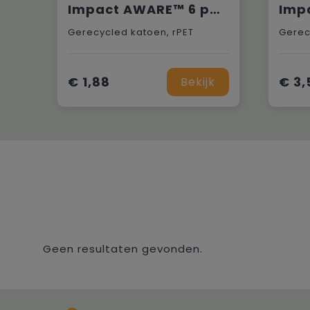
Impact AWARE™ 6 panel 280gr recycled katoen cap met bies
Gerecycled katoen, rPET
Gerec
€ 1,88
€ 3,
Bekijk
Geen resultaten gevonden.