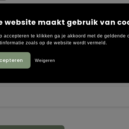
e website maakt gebruik van co
p accepteren te klikken ga je akkoord met de geldende
 in mesh. Verstelbaar door middel van klittenbandsluit
tinformatie zoals op de website wordt vermeld.
Weigeren