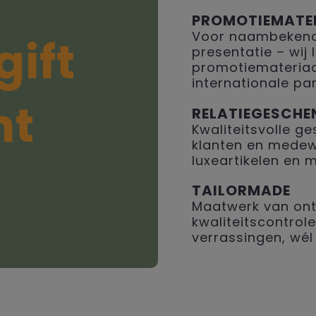
PROMOTIEMATE
Voor naambekendh
gift
presentatie – wij
promotiemateriaal
internationale par
ht
RELATIEGESCHE
Kwaliteitsvolle 
klanten en medew
luxeartikelen en 
TAILORMADE
Maatwerk van ont
kwaliteitscontrole
verrassingen, wél 