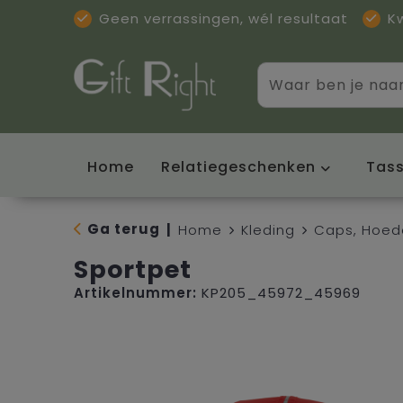
Geen verrassingen, wél resultaat
K
Home
Relatiegeschenken
Tas
Ga terug
|
Home
Kleding
Caps, Hoed
Sportpet
Artikelnummer:
KP205_45972_45969