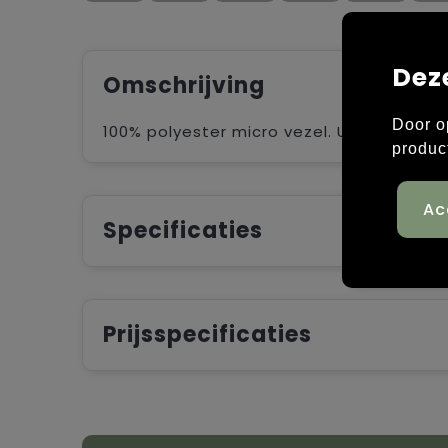
Dez
Omschrijving
Door o
100% polyester micro vezel. Uitsnijdingen
produc
Specificaties
Prijsspecificaties