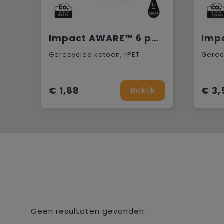
Impact AWARE™ 6 panel 280gr recycled katoen cap met bies
Gerecycled katoen, rPET
Gerec
€ 1,88
€ 3,
Bekijk
Geen resultaten gevonden.