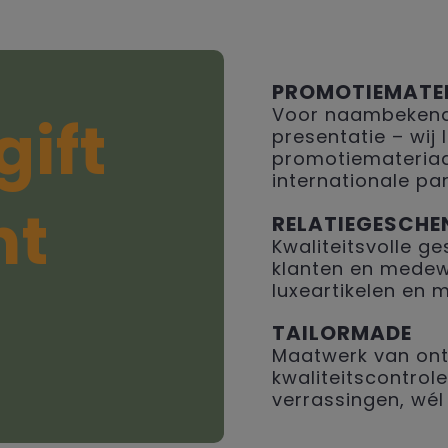
PROMOTIEMATE
Voor naambekendh
gift
presentatie – wij
promotiemateriaal
internationale par
ht
RELATIEGESCHE
Kwaliteitsvolle 
klanten en medew
luxeartikelen en 
TAILORMADE
Maatwerk van ont
kwaliteitscontrole
verrassingen, wél 