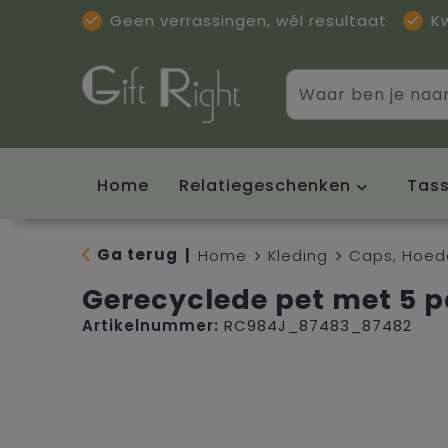
Geen verrassingen, wél resultaat
K
Home
Relatiegeschenken
Tas
Ga terug
|
Home
Kleding
Caps, Hoed
Gerecyclede pet met 5 p
Artikelnummer:
RC984J_87483_87482