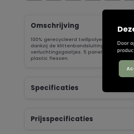
Omschrijving
Dez
100% gerecycleerd twillpolyester. Voorge
Door o
dankzij de klittenbandsluiting. Naadloo
produc
verluchtingsgaatjes. 5 panelen. Gemaak
plastic flessen.
Specificaties
Prijsspecificaties