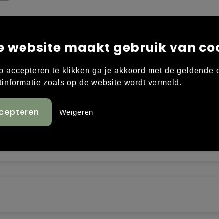
e website maakt gebruik van co
vormde zonneklep met 6 rijen sierstiksels. Verstelba
p accepteren te klikken ga je akkoord met de geldende
s voorpaneel. Verstevigd voorpaneel. Geborduurde
tinformatie zoals op de website wordt vermeld.
t van duurzaam, hoogwaardig garen van 100% gerecy
Weigeren