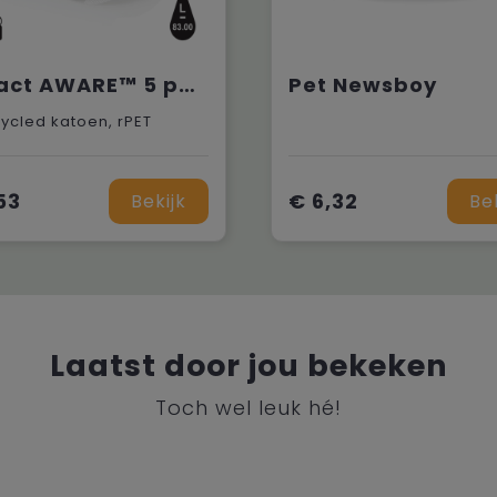
Impact AWARE™ 5 panel recycled katoenen truckercap
Pet Newsboy
ycled katoen, rPET
53
€ 6,32
Bekijk
Be
Laatst door jou bekeken
Toch wel leuk hé!