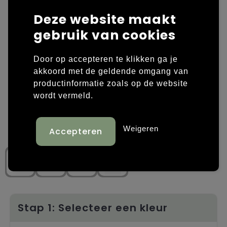
Deze website maakt
Laptop hoezen en tassen
Overige kleding
gebruik van cookies
Overige tassen
Polo's
Door op accepteren te klikken ga je
Papieren tassen
Sweaters bedrukken
akkoord met de geldende omgang van
productinformatie zoals op de website
Promotietassen
T-shirts bedrukken
wordt vermeld.
Reistassen
Vesten bedrukken
Weigeren
Rugzakken
Schoenen bedrukken
Schoudertassen
Strandtassen
Tassen voor sport
Stap 1: Selecteer een kleur