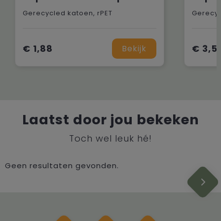
Gerecycled katoen, rPET
Gerecyc
€ 1,88
€ 3,5
Bekijk
Laatst door jou bekeken
Toch wel leuk hé!
Geen resultaten gevonden.