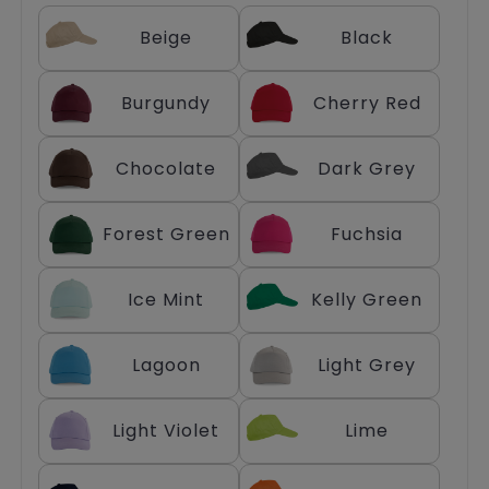
Trolleys
Beige
Black
Burgundy
Cherry Red
Chocolate
Dark Grey
Forest Green
Fuchsia
Ice Mint
Kelly Green
Lagoon
Light Grey
Light Violet
Lime