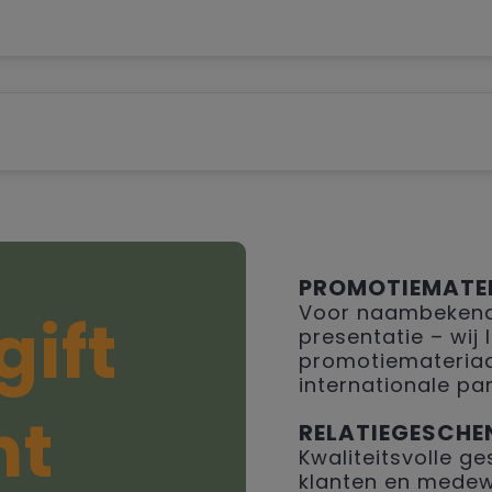
PROMOTIEMATE
Voor naambekendh
gift
presentatie – wij
promotiemateriaal
internationale par
ht
RELATIEGESCHE
Kwaliteitsvolle 
klanten en medew