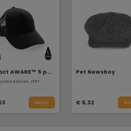
Impact AWARE™ 5 panel recycled katoenen truckercap
Pet Newsboy
ycled katoen, rPET
53
€ 6,32
Bekijk
Be