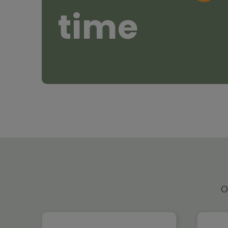
time
O