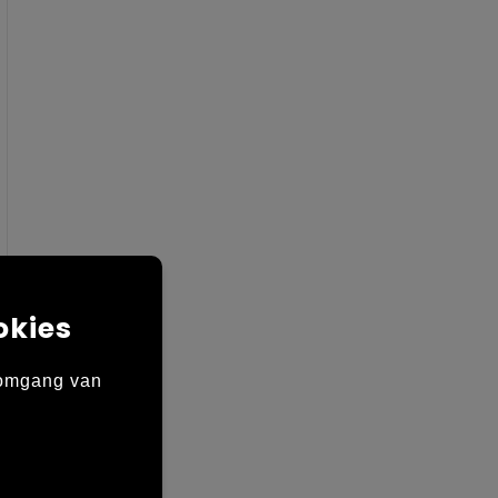
okies
 omgang van