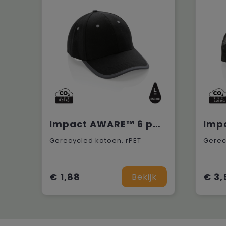
Impact AWARE™ 6 panel 280gr recycled katoen cap met bies
Gerecycled katoen, rPET
Gerec
€ 1,88
€ 3,
Bekijk