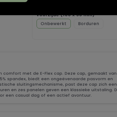
Borduren
Full colour
Voorzijde (100 x 50 mm)
Onbewerkt
Borduren
en comfort met de E-Flex cap. Deze cap, gemaakt va
 5% spandex, biedt een ongeëvenaarde pasvorm en
astische sluitingsmechanisme, past deze cap zich ee
uren en zes panelen geven een klassieke uitstaling. 
oor een casual dag of een actief avontuur.