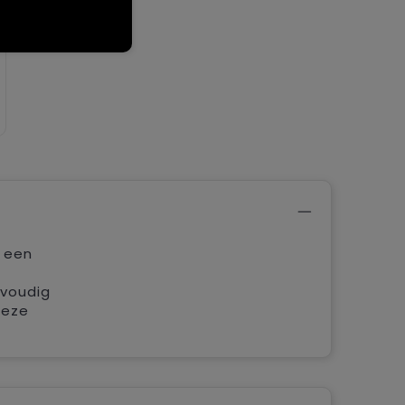
n een
nvoudig
Deze