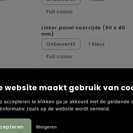
Full colour
Linker panel voorzijde (60 x 40
mm)
Onbewerkt
1
Full colour
Rechterzijde (60 x 40 mm)
Onbewerkt
1
e website maakt gebruik van co
Borduren
Full colour
p accepteren te klikken ga je akkoord met de geldende
tinformatie zoals op de website wordt vermeld.
Linkerzijde (60 x 40 mm)
Onbewerkt
1
Weigeren