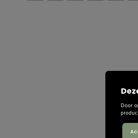
Dez
Door o
produc