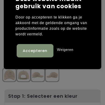
gebruik van cookies
Laptop hoezen en tassen
Overige kleding
Door op accepteren te klikken ga je
Overige tassen
Polo's
akkoord met de geldende omgang van
productinformatie zoals op de website
Papieren tassen
Sweaters bedrukken
wordt vermeld.
Promotietassen
T-shirts bedrukken
Weigeren
Reistassen
Vesten bedrukken
Rugzakken
Schoenen bedrukken
Schoudertassen
Strandtassen
Tassen voor sport
Stap 1: Selecteer een kleur