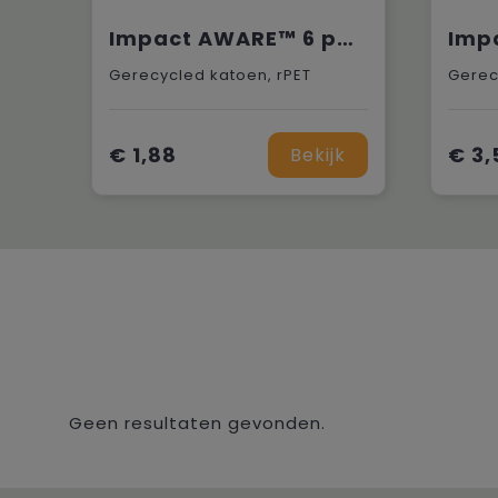
Impact AWARE™ 6 panel 280gr recycled katoen cap met bies
Gerecycled katoen, rPET
Gerec
€ 1,88
€ 3,
Bekijk
Geen resultaten gevonden.