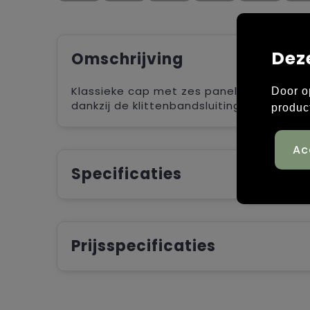
Dez
Omschrijving
Klassieke cap met zes panelen van ongeb
Door o
dankzij de klittenbandsluiting aan de ach
produc
Specificaties
Prijsspecificaties