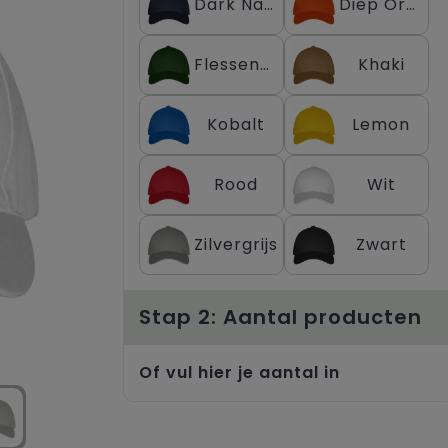
Dark Navy
Diep Oranje
Flessengroen
Khaki
Kobalt
Lemon
Rood
Wit
Zilvergrijs
Zwart
Stap 2: Aantal producten
Of vul hier je aantal in