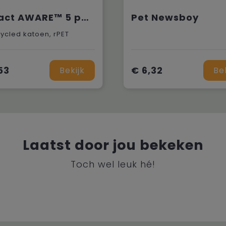
Impact AWARE™ 5 panel recycled katoenen truckercap
Pet Newsboy
ycled katoen, rPET
53
€ 6,32
Bekijk
Be
Laatst door jou bekeken
Toch wel leuk hé!