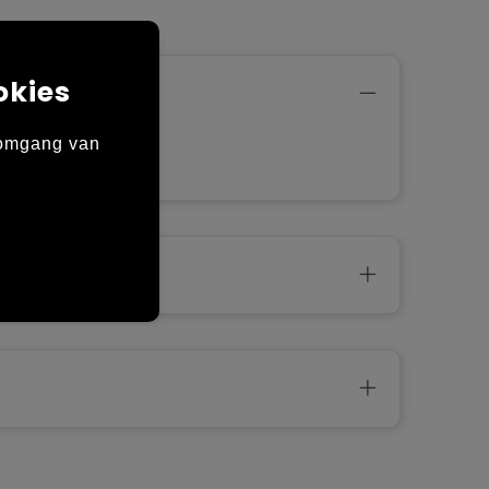
okies
n
 omgang van