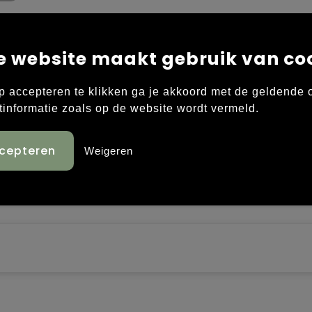
e website maakt gebruik van co
orstelde katoenen twill. Op iedere maat af te stelle
p accepteren te klikken ga je akkoord met de geldende
terzijde.
tinformatie zoals op de website wordt vermeld.
Weigeren