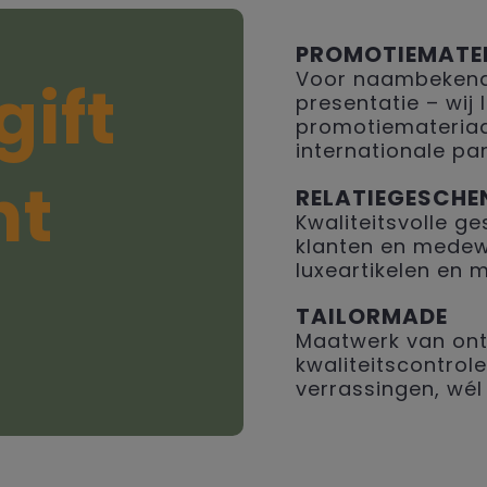
PROMOTIEMATE
Voor naambekendh
gift
presentatie – wij
promotiemateriaal
internationale par
ht
RELATIEGESCHE
Kwaliteitsvolle 
klanten en medew
luxeartikelen en 
TAILORMADE
Maatwerk van ont
kwaliteitscontrole
verrassingen, wél 