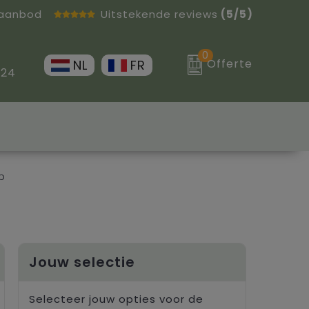
 aanbod
Uitstekende reviews
(5/5)
0
Offerte
NL
FR
 24
p
Jouw selectie
Selecteer jouw opties voor de