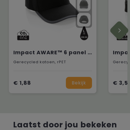
Impact AWARE™ 6 panel 280gr recycled katoen cap met bies
Gerecycled katoen, rPET
Gerecyc
€ 1,88
€ 3,5
Bekijk
Laatst door jou bekeken