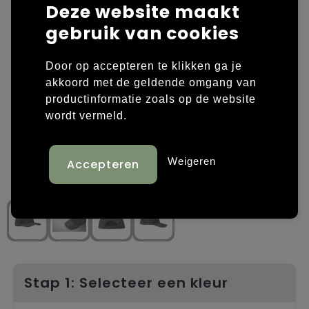
Deze website maakt
Laptop hoezen en tassen
Overige kleding
gebruik van cookies
Overige tassen
Polo's
Door op accepteren te klikken ga je
akkoord met de geldende omgang van
Papieren tassen
Sweaters bedrukken
productinformatie zoals op de website
wordt vermeld.
Promotietassen
T-shirts bedrukken
Reistassen
Vesten bedrukken
Weigeren
Rugzakken
Schoenen bedrukken
Schoudertassen
Strandtassen
Tassen voor sport
Stap 1: Selecteer een kleur