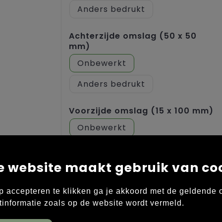
Anders bedrukt
Achterzijde omslag (50 x 50
mm)
Onbewerkt
Anders bedrukt
Voorzijde omslag (15 x 100 mm)
Onbewerkt
Anders bedrukt
e website maakt gebruik van co
Achterzijde omslag (15 x 100
mm)
p accepteren te klikken ga je akkoord met de geldende
Onbewerkt
tinformatie zoals op de website wordt vermeld.