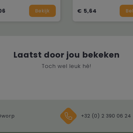
06
€ 5,64
Bekijk
Be
Laatst door jou bekeken
Toch wel leuk hé!
Dworp
+32 (0) 2 390 06 24