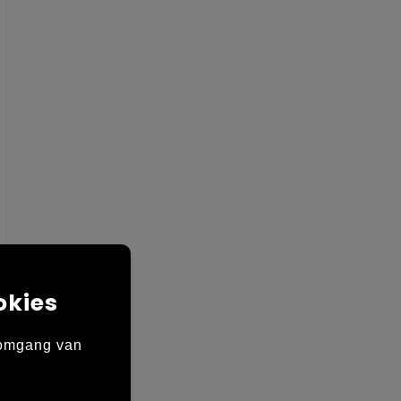
okies
 omgang van