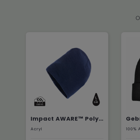
O
Impact AWARE™ Polylana® klassieke beanie
Acryl
100% 