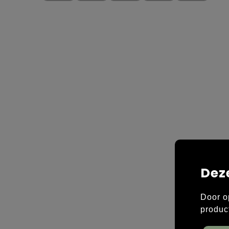
Dez
Door o
produc