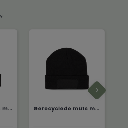
e!
Gerecyclede muts met patch
Gerecyclede muts met patch en Thinsulate™-voering