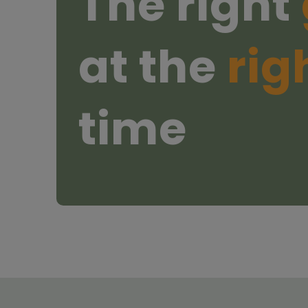
The right
at the
rig
time