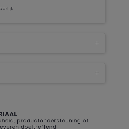
erlijk
RIAAL
eid, productondersteuning of
 leveren doeltreffend