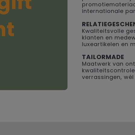
gift
promotiemateriaal
internationale par
ht
RELATIEGESCHE
Kwaliteitsvolle 
klanten en medew
luxeartikelen en 
TAILORMADE
Maatwerk van ont
kwaliteitscontrole
verrassingen, wél 