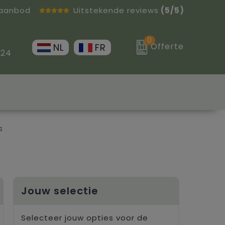
 aanbod
Uitstekende reviews
(5/5)
0
Offerte
NL
FR
 24
s
Jouw selectie
Selecteer jouw opties voor de