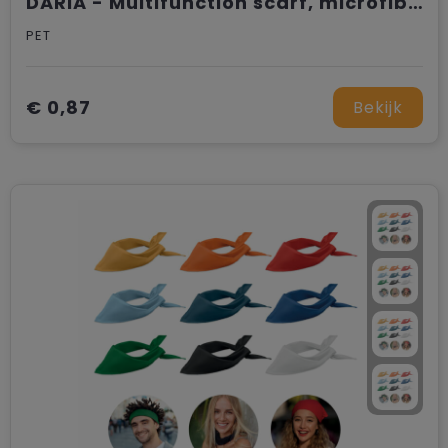
DARIA - Multifunction scarf, microfiber
Trolleys
PET
€ 0,87
Bekijk