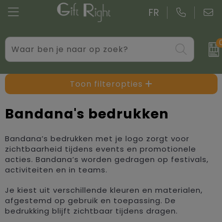
FR
Drinkwaren
Aktetassen
Blazers
Standaard kerstpakketten
Gadgets
Boodschappentassen bedrukken
Bodywarmers
Kerstpakketten op maat
Toon filteropties
Giveaways bedrukken
Goodiebags
Caps, Hoeden en Mutsen
Bandana's bedrukken
Kantoor
Jute tassen
Dekens, Fleecedekens en Kussens
Bandana’s bedrukken met je logo zorgt voor
zichtbaarheid tijdens events en promotionele
Persoonlijke verzorging
Katoenen draagtassen bedrukken
Handschoenen en Sjaals
acties. Bandana’s worden gedragen op festivals,
activiteiten en in teams.
Schrijfwaren
Kledingtassen
Jassen
Je kiest uit verschillende kleuren en materialen,
Overige relatiegeschenken
Koeltassen en Koelboxen
Kledingaccessoires
afgestemd op gebruik en toepassing. De
bedrukking blijft zichtbaar tijdens dragen.
Koffers en trolleys
Overhemden bedrukken