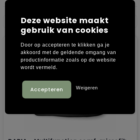
Laptop hoezen en tassen
Overige kleding
Deze website maakt
Overige tassen
Polo's
gebruik van cookies
Papieren tassen
Sweaters bedrukken
Door op accepteren te klikken ga je
akkoord met de geldende omgang van
Promotietassen
T-shirts bedrukken
productinformatie zoals op de website
wordt vermeld.
Reistassen
Vesten bedrukken
Rugzakken
Schoenen bedrukken
Weigeren
Schoudertassen
Strandtassen
Tassen voor sport