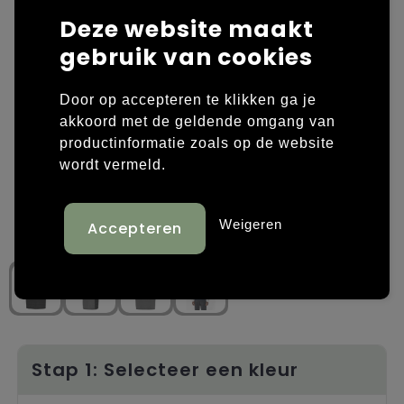
Deze website maakt
Laptop hoezen en tassen
Overige kleding
gebruik van cookies
Overige tassen
Polo's
Door op accepteren te klikken ga je
Papieren tassen
Sweaters bedrukken
akkoord met de geldende omgang van
productinformatie zoals op de website
Promotietassen
T-shirts bedrukken
wordt vermeld.
Reistassen
Vesten bedrukken
Weigeren
Rugzakken
Schoenen bedrukken
Schoudertassen
Strandtassen
Tassen voor sport
Stap 1: Selecteer een kleur