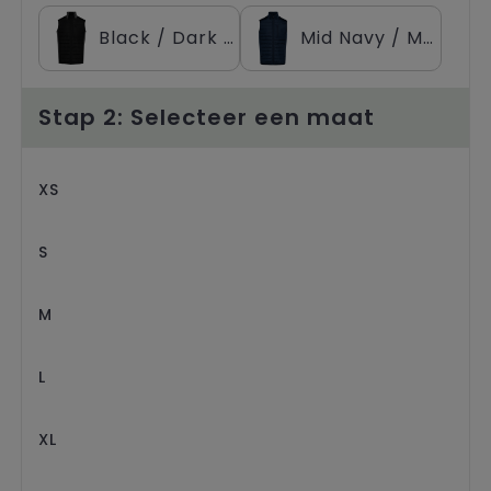
Trolleys
Black / Dark Grey Heather
Mid Navy / Midnight Navy Heather
Stap 2: Selecteer een maat
XS
S
M
L
XL