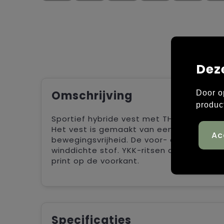
Dez
Omschrijving
Door o
produc
Sportief hybride vest met THERMOLITE®T-
Het vest is gemaakt van een zachte stret
bewegingsvrijheid. De voor- en achterka
winddichte stof. YKK-ritsen aan de voor
print op de voorkant.
Specificaties