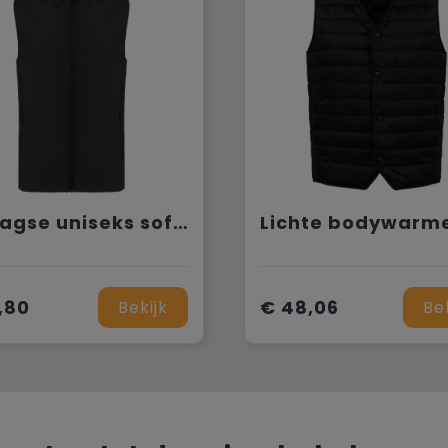
2-laagse uniseks softshell-bodywarmer
,80
€ 48,06
Bekijk
Be