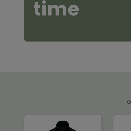
time
O