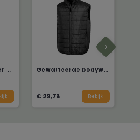
Lichte bodywarmer voor heren
Gewatteerde bodywarmer Core
€ 29,78
kijk
Bekijk