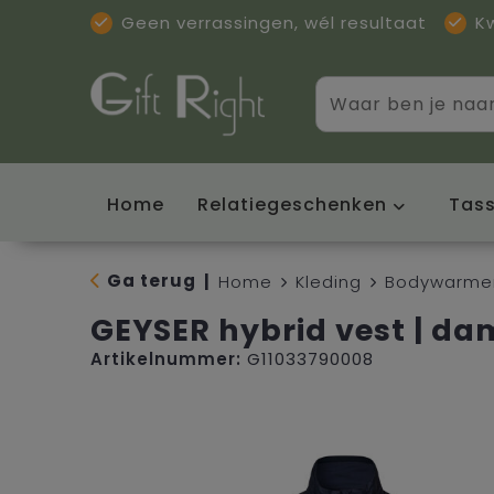
Geen verrassingen, wél resultaat
K
Home
Relatiegeschenken
Tas
Ga terug
|
Home
Kleding
Bodywarme
GEYSER hybrid vest | da
Artikelnummer:
G11033790008