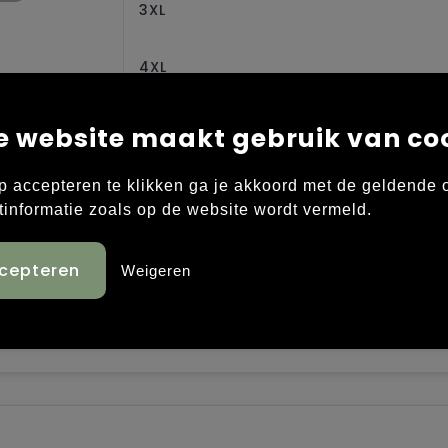
3XL
4XL
e website maakt gebruik van co
p accepteren te klikken ga je akkoord met de geldende
tinformatie zoals op de website wordt vermeld.
DOWN isolatie gemaakt van gerecyclede plastic fles
chstof in vier richtingen voor optimaal comfort en
Weigeren
nt zijn gemaakt van een lichtgewicht, gewatteerde e
- en zijzakken. Elastische zoom en armsgaten. Reflec