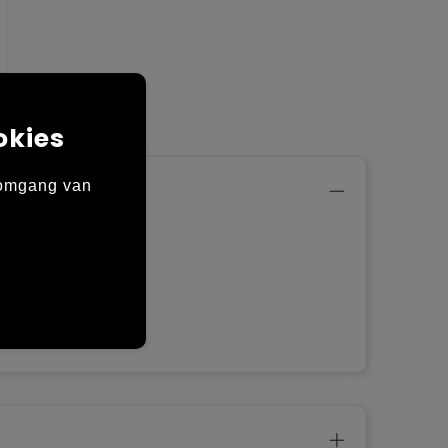
okies
 omgang van
sen.
n
terende