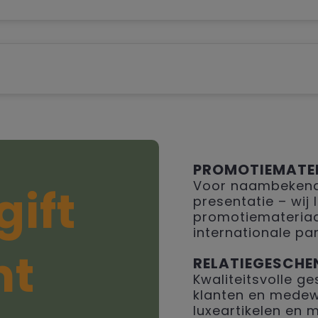
PROMOTIEMATE
Voor naambekendh
gift
presentatie – wij
promotiemateriaal
internationale par
ht
RELATIEGESCHE
Kwaliteitsvolle 
klanten en medew
luxeartikelen en 