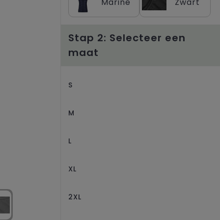
Marine
Zwart
Stap 2: Selecteer een
maat
S
M
L
XL
2XL