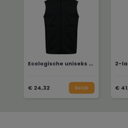
Ecologische uniseks bodywarmer van microfleece
€ 24,32
€ 41
Bekijk