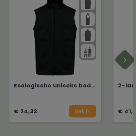
Ecologische uniseks bodywarmer van microfleece
€ 24,32
€ 41,
Bekijk