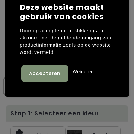
Deze website maakt
Laptop hoezen en tassen
Overige kleding
gebruik van cookies
Overige tassen
Polo's
Door op accepteren te klikken ga je
akkoord met de geldende omgang van
Papieren tassen
Sweaters bedrukken
productinformatie zoals op de website
Promotietassen
T-shirts bedrukken
wordt vermeld.
Reistassen
Vesten bedrukken
Weigeren
Rugzakken
Schoenen bedrukken
Schoudertassen
Strandtassen
Stap 1: Selecteer een kleur
Tassen voor sport