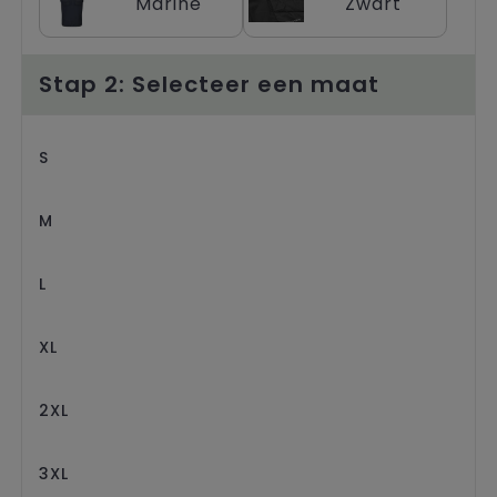
Marine
Zwart
Trolleys
Stap 2: Selecteer een maat
S
M
L
XL
2XL
3XL