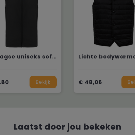
2-laagse uniseks softshell-bodywarmer
,80
€ 48,06
Bekijk
Be
Laatst door jou bekeken