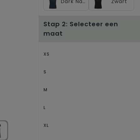
Dark Navy
Zwart
Stap 2: Selecteer een
maat
XS
S
M
L
XL