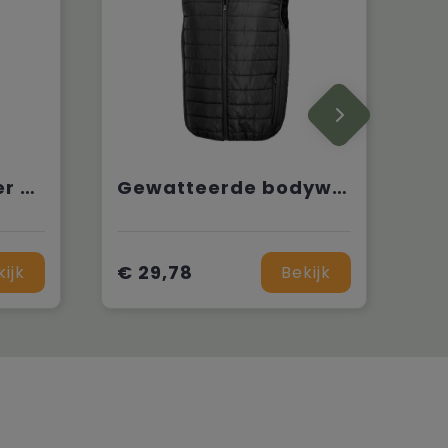
Lichte bodywarmer voor heren
Gewatteerde bodywarmer Core
€ 29,78
kijk
Bekijk