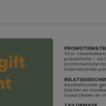
PROMOTIEMATE
Voor naambekendh
gift
presentatie – wij
promotiemateriaal
internationale par
ht
RELATIEGESCHE
Kwaliteitsvolle 
klanten en medew
luxeartikelen en 
TAILORMADE