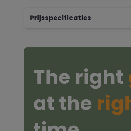
Prijsspecificaties
The right
at the
rig
time