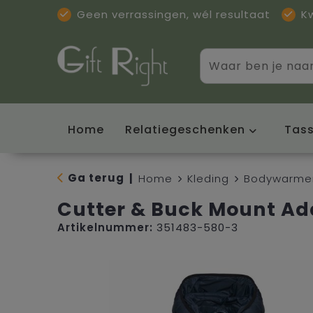
Geen verrassingen, wél resultaat
K
Home
Relatiegeschenken
Tas
Ga terug
|
Home
Kleding
Bodywarme
Cutter & Buck Mount A
Artikelnummer:
351483-580-3