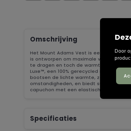
Dez
Omschrijving
Door o
Het Mount Adams Vest is een perfecte com
produc
is ontworpen om maximale veelzijdigheid
te dragen en toch de warmte te behouden
Luxe™, een 100% gerecycled materiaal. De
bootsen de lichte warmte, zachtheid en h
omstandigheden, en biedt superieur co
capuchon met een elastische boord, twe
Specificaties