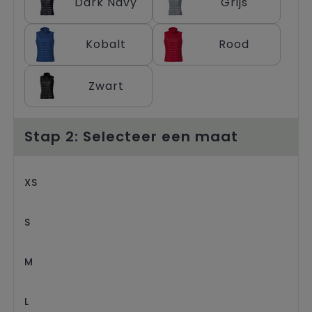
Dark Navy
Grijs
Trolleys
Kobalt
Rood
Zwart
Stap 2: Selecteer een maat
XS
S
M
L