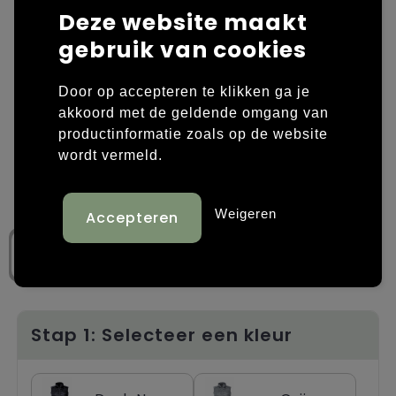
Deze website maakt
Laptop hoezen en tassen
Overige kleding
gebruik van cookies
Overige tassen
Polo's
Door op accepteren te klikken ga je
Papieren tassen
Sweaters bedrukken
akkoord met de geldende omgang van
productinformatie zoals op de website
Promotietassen
T-shirts bedrukken
wordt vermeld.
Reistassen
Vesten bedrukken
Weigeren
Rugzakken
Schoenen bedrukken
Schoudertassen
Strandtassen
Stap 1: Selecteer een kleur
Tassen voor sport