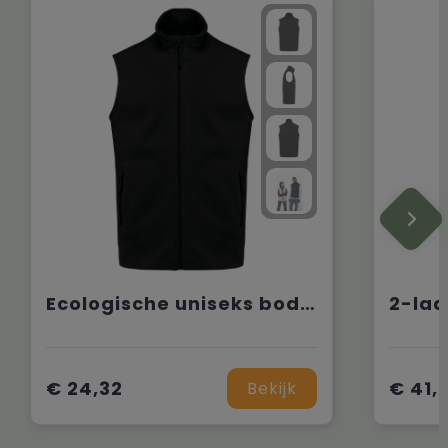
Ecologische uniseks bodywarmer van microfleece
€ 24,32
€ 41,
Bekijk